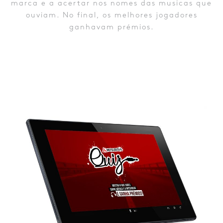
marca e a acertar nos nomes das musicas que
ouviam. No final, os melhores jogadores
ganhavam prémios.