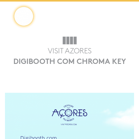
Saltar
4Digital
4DIGITAL
para
o
VISIT AZORES
conteúdo
DIGIBOOTH COM CHROMA KEY