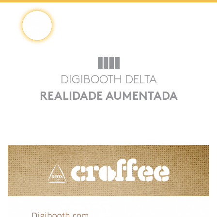
Saltar
4Digital
4DIGITAL
para
o
DIGIBOOTH DELTA
conteúdo
REALIDADE AUMENTADA